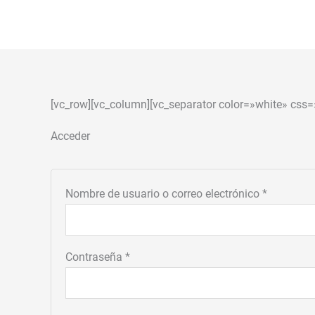
Ir
Obligatorio
Obligator
al
contenido
[vc_row][vc_column][vc_separator color=»white» css=
Acceder
Nombre de usuario o correo electrónico
*
Contraseña
*