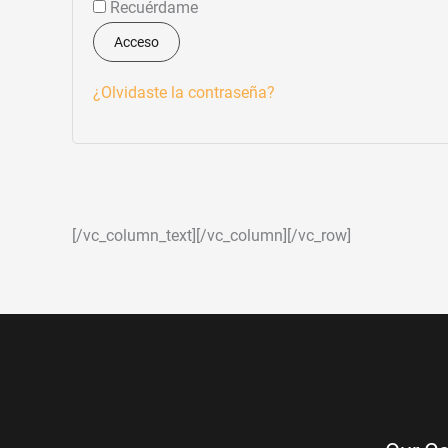
Recuérdame
Acceso
¿Olvidaste la contraseña?
[/vc_column_text][/vc_column][/vc_row]