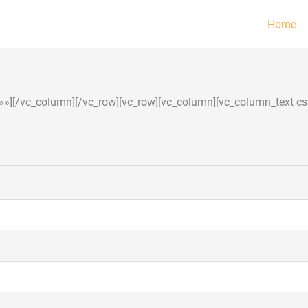
io
Home
»»][/vc_column][/vc_row][vc_row][vc_column][vc_column_text cs