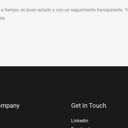
 a tiempo, en buen estado y con un seguimiento transparente. T
le.
ompany
Get In Touch
s
Linkedin