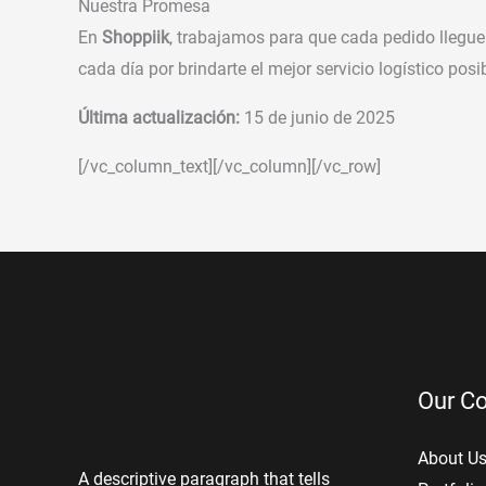
Nuestra Promesa
En
Shoppiik
, trabajamos para que cada pedido llegue
cada día por brindarte el mejor servicio logístico posib
Última actualización:
15 de junio de 2025
[/vc_column_text][/vc_column][/vc_row]
Our C
About U
A descriptive paragraph that tells