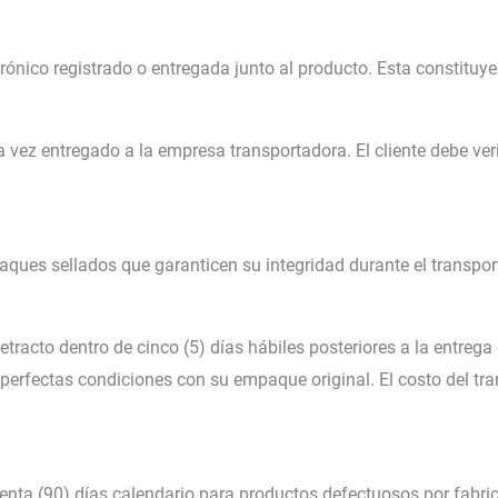
trónico registrado o entregada junto al producto. Esta constituye
 vez entregado a la empresa transportadora. El cliente debe ver
ues sellados que garanticen su integridad durante el transpor
retracto dentro de cinco (5) días hábiles posteriores a la entreg
perfectas condiciones con su empaque original. El costo del tr
enta (90) días calendario para productos defectuosos por fabric