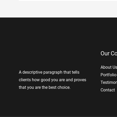
Our C
About U
A descriptive paragraph that tells
Portfolio
clients how good you are and proves
Testimon
that you are the best choice.
Contact