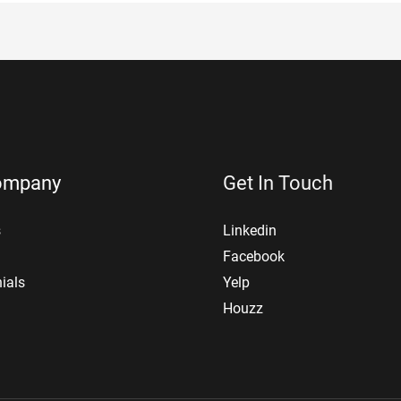
ompany
Get In Touch
s
Linkedin
Facebook
ials
Yelp
Houzz