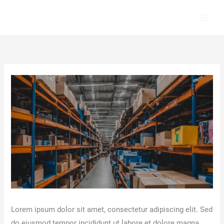
Ir
al
contenido
Lorem ipsum dolor sit amet, consectetur adipiscing elit. Sed
do eiusmod tempor incididunt ut labore et dolore magna