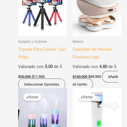
era:
es:
era:
es:
tiene
$20.000.
$11.900.
$130.000.
$69.900.
múltiples
variantes.
Las
opciones
Gadgets y Hobbies
Belleza
se
Trípode Para Celular Tipo
Depilador de Piernas
pueden
Pulpo
Flawless Legs
elegir
Valorado con
5.00
de 5
Valorado con
4.80
de 5
en
la
$
20.000
$
11.900
$
130.000
$
69.900
Añadir
página
Seleccionar Opciones
Al Carrito
de
El
El
El
El
Este
precio
precio
precio
precio
¡Oferta!
¡Oferta!
producto
producto
original
actual
original
actual
era:
es:
era:
es:
tiene
$95.000.
$69.900.
$70.000.
$49.900.
múltiples
variantes.