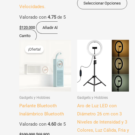
pág
Seleccionar Opciones
Velocidades.
de
Valorado con
4.75
de 5
pro
$
120.000
Añadir Al
Carrito
El
El
Este
precio
precio
¡Oferta!
producto
original
actual
era:
es:
tiene
$100.000.
$69.900.
múltiples
variantes.
Las
opciones
Gadgets y Hobbies
Gadgets y Hobbies
se
Parlante Bluetooth
Aro de Luz LED con
pueden
Inalámbrico Bluetooth
Diámetro 26 cm con 3
elegir
Niveles de Intensidad y 3
Valorado con
4.60
de 5
en
Colores, Luz Cálida, Fria y
la
$
100.000
$
69.900