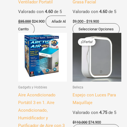
Ventilador Portatil
Grasa Facial
eleg
Valorado con
4.60
de 5
Valorado con
4.60
de 5
en
la
$
35.000
$
24.900
Añadir Al
$
9.000
-
$
19.900
pág
Carrito
Seleccionar Opciones
de
El
El
Est
precio
precio
¡Oferta!
pro
pro
original
actual
era:
es:
tien
$110.000.
$74.900.
múl
vari
Las
opc
Gadgets y Hobbies
Belleza
se
Aire Acondicionado
Espejo con Luces Para
pue
Portátil 3 en 1. Aire
Maquillaje
eleg
Acondicionado,
Valorado con
4.75
de 5
en
Humidificador y
la
$
110.000
$
74.900
Purificador de Aire con 3