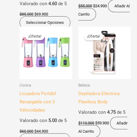
Valorado con
4.60
de 5
en
$
55.000
$
24.900
Añadir Al
la
$
85.000
$
69.900
Carrito
página
Seleccionar Opciones
de
El
El
El
El
Este
precio
precio
precio
precio
¡Oferta!
¡Oferta!
producto
producto
original
actual
original
actual
era:
es:
era:
es:
tiene
$60.000.
$44.900.
$110.000.
$59.900.
múltiples
variantes.
Las
opciones
Cocina
Belleza
se
Licuadora Portátil
Depiladora Eléctrica
pueden
Recargable con 3
Flawless Body
elegir
Velocidades
Valorado con
4.75
de 5
en
Valorado con
5.00
de 5
la
$
110.000
$
59.900
Añadir
página
$
60.000
$
44.900
Al Carrito