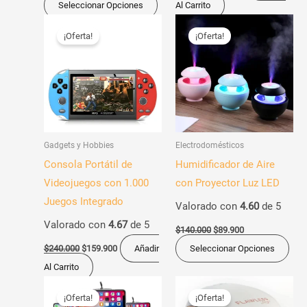
de
Seleccionar Opciones
Al Carrito
producto
El
El
El
El
Est
precio
precio
precio
precio
¡Oferta!
¡Oferta!
pro
original
actual
original
actual
era:
es:
era:
es:
tien
$240.000.
$159.900.
$140.000.
$89.900.
múl
vari
Las
opc
Gadgets y Hobbies
Electrodomésticos
se
Consola Portátil de
Humidificador de Aire
pue
Videojuegos con 1.000
con Proyector Luz LED
eleg
Juegos Integrado
Valorado con
4.60
de 5
en
Valorado con
4.67
de 5
la
$
140.000
$
89.900
pág
$
240.000
$
159.900
Añadir
Seleccionar Opciones
de
Al Carrito
pro
El
El
El
El
Este
precio
precio
precio
precio
¡Oferta!
¡Oferta!
producto
original
actual
original
actual