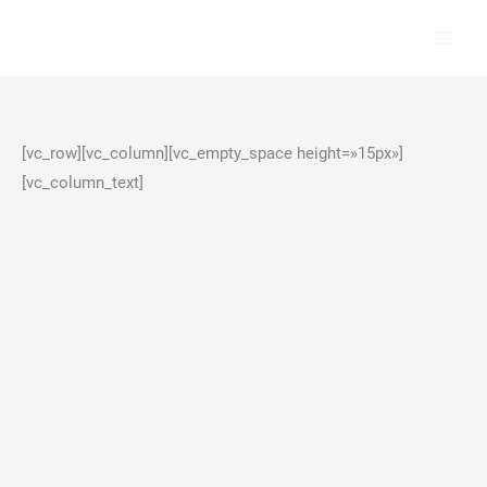
Ir
al
contenido
[vc_row][vc_column][vc_empty_space height=»15px»]
[vc_column_text]