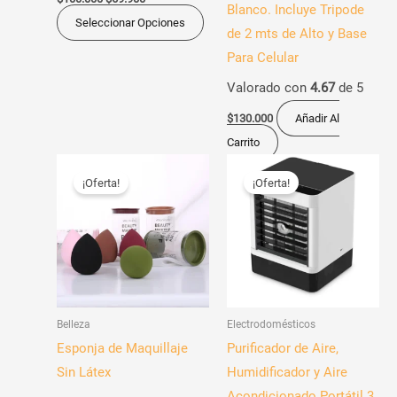
Blanco. Incluye Tripode
página
Seleccionar Opciones
de 2 mts de Alto y Base
de
Para Celular
producto
Valorado con
4.67
de 5
$
130.000
Añadir Al
Carrito
El
El
El
El
Este
precio
precio
precio
precio
¡Oferta!
¡Oferta!
producto
original
actual
original
actual
era:
es:
era:
es:
tiene
$18.000.
$9.900.
$170.000.
$109.900.
múltiples
variantes.
Las
opciones
Belleza
Electrodomésticos
se
Esponja de Maquillaje
Purificador de Aire,
pueden
Sin Látex
Humidificador y Aire
elegir
Acondicionado Portátil 3