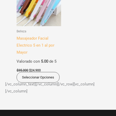
$35.000.
$24.900.
múltiples
variantes.
Las
opciones
Belleza
se
Masajeador Facial
pueden
Electrico 5 en 1 al por
elegir
Mayor
en
Valorado con
5.00
de 5
la
página
$
35.000
$
24.900
de
Seleccionar Opciones
producto
[/vc_column_text][/vc_column][/vc_row][vc_column]
[/vc_column]