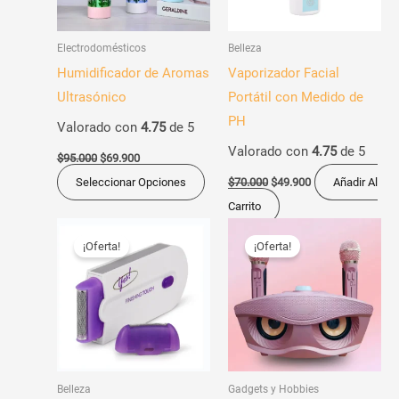
Las
opciones
Electrodomésticos
Belleza
se
Humidificador de Aromas
Vaporizador Facial
pueden
Ultrasónico
Portátil con Medido de
elegir
PH
Valorado con
4.75
de 5
en
Valorado con
4.75
de 5
la
$
95.000
$
69.900
página
Seleccionar Opciones
$
70.000
$
49.900
Añadir Al
de
Carrito
producto
El
El
El
El
Est
precio
precio
precio
precio
¡Oferta!
¡Oferta!
pro
original
actual
original
actual
era:
es:
era:
es:
tien
$60.000.
$39.900.
$350.000.
$219.900.
múl
vari
Las
opc
Belleza
Gadgets y Hobbies
se