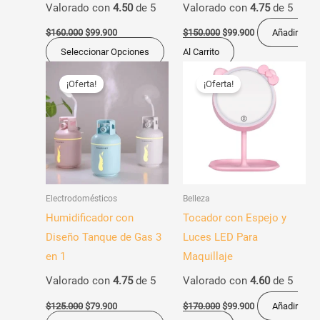
Valorado con
4.50
de 5
Valorado con
4.75
de 5
la
página
$
160.000
$
99.900
$
150.000
$
99.900
Añadir
de
Seleccionar Opciones
Al Carrito
producto
El
El
El
El
Este
precio
precio
precio
precio
¡Oferta!
¡Oferta!
producto
original
actual
original
actual
era:
es:
era:
es:
tiene
$125.000.
$79.900.
$170.000.
$99.900.
múltiples
variantes.
Las
opciones
Electrodomésticos
Belleza
se
Humidificador con
Tocador con Espejo y
pueden
Diseño Tanque de Gas 3
Luces LED Para
elegir
en 1
Maquillaje
en
Valorado con
4.75
de 5
Valorado con
4.60
de 5
la
página
$
125.000
$
79.900
$
170.000
$
99.900
Añadir