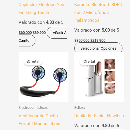
Depilador Eléctrico Yes
Karaoke Bluetooth SDRD
pue
Finishing Touch
con 2 Micrófonos
eleg
Inalámbricos
Valorado con
4.33
de 5
en
Valorado con
5.00
de 5
la
$
60.000
$
39.900
Añadir Al
pág
Carrito
$
350.000
$
219.900
de
Seleccionar Opciones
pro
El
El
El
El
Este
precio
precio
precio
precio
¡Oferta!
¡Oferta!
producto
original
actual
original
actual
era:
es:
era:
es:
tiene
$85.000.
$69.900.
$55.000.
$24.900.
múltiples
variantes.
Las
opciones
Electrodomésticos
Belleza
se
Ventilador de Cuello
Depilador Facial Flawlbss
pueden
Portátil Manos Libres
Valorado con
4.80
de 5
elegir