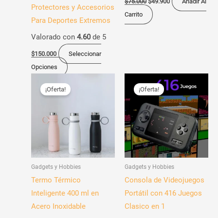
$
75.000
$
49.900
Añadir Al
Protectores y Accesorios
página
Carrito
Para Deportes Extremos
de
Valorado con
4.60
de 5
producto
$
150.000
Seleccionar
Opciones
El
El
El
El
Este
precio
precio
precio
precio
¡Oferta!
¡Oferta!
producto
original
actual
original
actual
era:
es:
era:
es:
tiene
$160.000.
$99.900.
$150.000.
$99.900.
múltiples
variantes.
Las
opciones
Gadgets y Hobbies
Gadgets y Hobbies
se
Termo Térmico
Consola de Videojuegos
pueden
Inteligente 400 ml en
Portátil con 416 Juegos
elegir
Acero Inoxidable
Clasico en 1
en