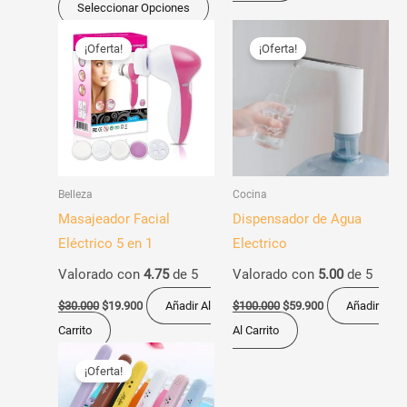
de
Seleccionar Opciones
producto
El
El
El
El
precio
precio
precio
precio
¡Oferta!
¡Oferta!
original
actual
original
actual
era:
es:
era:
es:
$30.000.
$19.900.
$100.000.
$59.900.
Belleza
Cocina
Masajeador Facial
Dispensador de Agua
Eléctrico 5 en 1
Electrico
Valorado con
4.75
de 5
Valorado con
5.00
de 5
$
30.000
$
19.900
Añadir Al
$
100.000
$
59.900
Añadir
Carrito
Al Carrito
El
El
Este
precio
precio
¡Oferta!
producto
original
actual
era:
es:
tiene