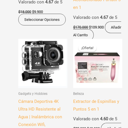
Valorado con
4.67
de 5
en
en 1
la
$
18.000
$
9.900
Valorado con
4.67
de 5
página
Seleccionar Opciones
de
$
170.000
$
109.900
Añadir
producto
Al Carrito
El
El
Este
precio
precio
¡Oferta!
producto
original
actual
era:
es:
tiene
$75.000.
$49.900.
múltiples
variantes.
Las
opciones
Gadgets y Hobbies
Belleza
se
Cámara Deportiva 4K
Extractor de Espinillas y
pueden
Ultra HD Resistente al
Puntos 5 en 1
elegir
Agua | Inalámbrica con
Valorado con
4.60
de 5
en
Conexión Wifi,
la