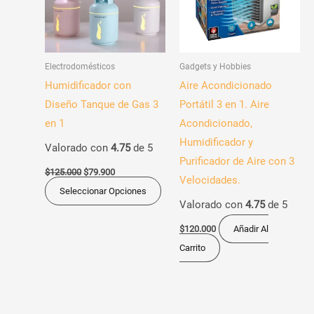
variantes.
Las
opciones
Electrodomésticos
Gadgets y Hobbies
se
Humidificador con
Aire Acondicionado
pueden
Diseño Tanque de Gas 3
Portátil 3 en 1. Aire
elegir
en 1
Acondicionado,
en
Humidificador y
Valorado con
4.75
de 5
la
Purificador de Aire con 3
página
$
125.000
$
79.900
Velocidades.
de
Seleccionar Opciones
Valorado con
4.75
de 5
producto
$
120.000
Añadir Al
Carrito