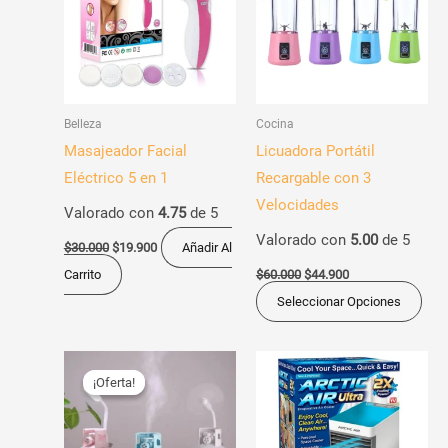
$30.000.
$19.900.
$60.000.
$44.900.
múl
vari
Las
opc
Belleza
Cocina
se
Masajeador Facial
Licuadora Portátil
pue
Eléctrico 5 en 1
Recargable con 3
eleg
Velocidades
Valorado con
4.75
de 5
en
Valorado con
5.00
de 5
la
$
30.000
$
19.900
Añadir Al
pág
Carrito
$
60.000
$
44.900
de
Seleccionar Opciones
pro
El
El
Este
precio
precio
¡Oferta!
¡Oferta!
producto
original
actual
era:
es:
tiene
$125.000.
$79.900.
múltiples