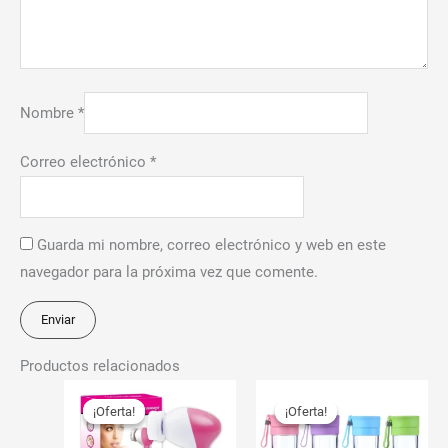
Nombre
*
Correo electrónico
*
Guarda mi nombre, correo electrónico y web en este
navegador para la próxima vez que comente.
Productos relacionados
El
El
El
El
Est
precio
precio
precio
precio
¡Oferta!
¡Oferta!
¡Oferta!
¡Oferta!
pro
original
actual
original
actual
era:
es:
era:
es:
tien