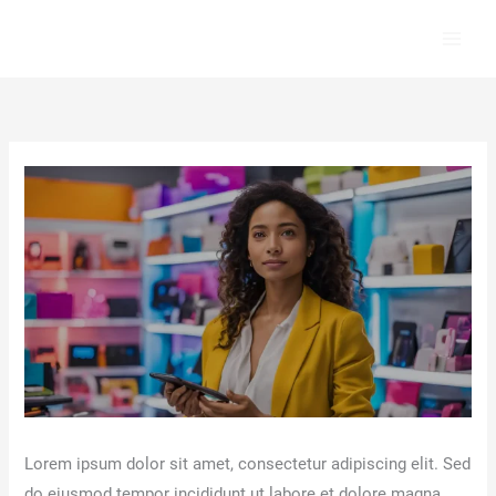
Ir
al
contenido
Lorem ipsum dolor sit amet, consectetur adipiscing elit. Sed
do eiusmod tempor incididunt ut labore et dolore magna